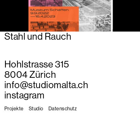
Stahl und Rauch
Hohlstrasse 315
8004 Zürich
nf
st
d
m
lt
ch
instagram
Projekte
Studio
Datenschutz